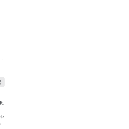
t.
tz
n